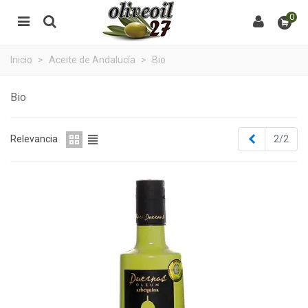
0
Inicio
>
Aceite de Andalucía
>
Bio
Bio
Anterior
Relevancia
2/2