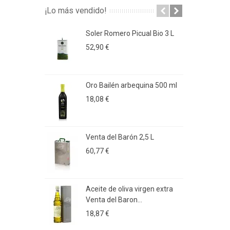
¡Lo más vendido!
Soler Romero Picual Bio 3 L
A
C
52,90 €
3
Oro Bailén arbequina 500 ml
A
P
18,08 €
2
Venta del Barón 2,5 L
A
K
60,77 €
2
Aceite de oliva virgen extra
A
Venta del Baron...
A
18,87 €
1