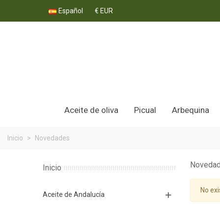
Español
€ EUR
Aceite de oliva
Picual
Arbequina
Inicio
>
Novedades
Noveda
Inicio
No exi
Aceite de Andalucía