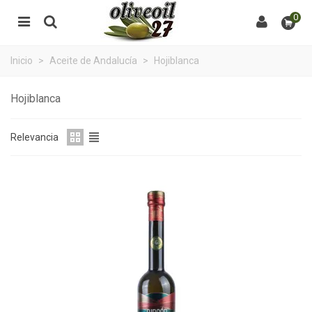
0
Inicio
>
Aceite de Andalucía
>
Hojiblanca
Hojiblanca
Relevancia